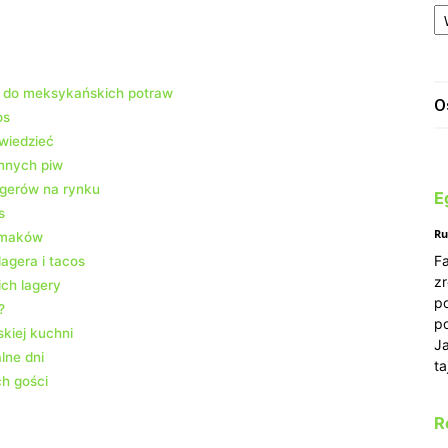
A
e do meksykańskich potraw
O
os
wiedzieć
innych piw
agerów na rynku
E
s
Ru
 smaków
Fa
agera i tacos
zr
ch lagery
p
?
po
kiej kuchni
Ja
lne dni
ta
h gości
R