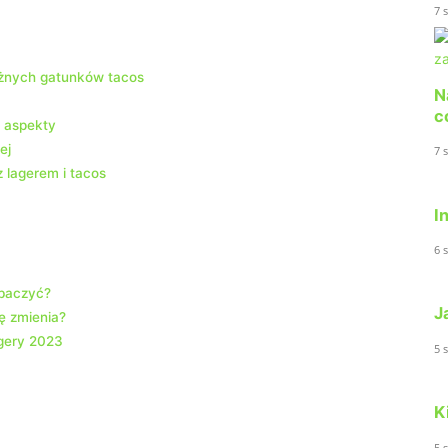
7 
żnych gatunków tacos
N
c
e aspekty
ej
7 
 lagerem i tacos
I
6 
obaczyć?
J
ę zmienia?
agery 2023
5 
K
5 