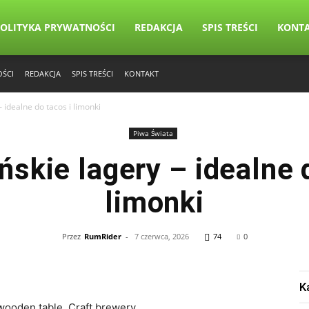
OLITYKA PRYWATNOŚCI
REDAKCJA
SPIS TREŚCI
KONT
OŚCI
REDAKCJA
SPIS TREŚCI
KONTAKT
 idealne do tacos i limonki
Piwa Świata
skie lagery – idealne d
limonki
Przez
RumRider
-
7 czerwca, 2026
74
0
K
 wooden table. Craft brewery.