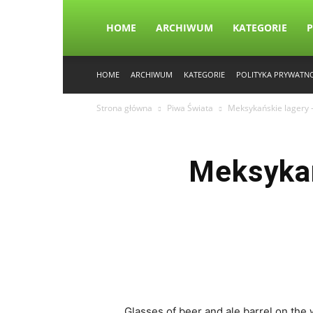
HOME
ARCHIWUM
KATEGORIE
P
HOME
ARCHIWUM
KATEGORIE
POLITYKA PRYWATN
Strona główna
Piwa Świata
Meksykańskie lagery –
Meksykań
Glasses of beer and ale barrel on the