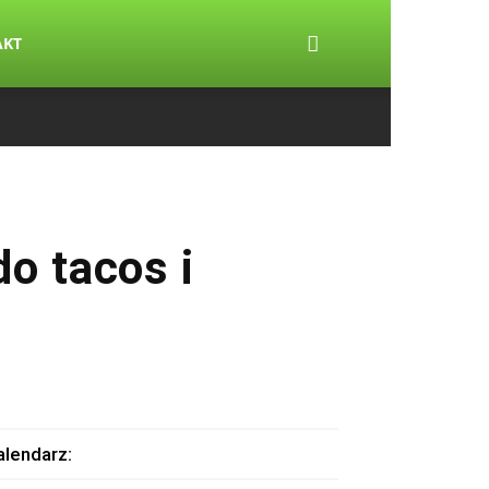
AKT
o tacos i
alendarz: