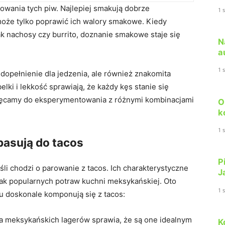
wania tych piw. Najlepiej smakują dobrze
1 
może tylko poprawić ich walory smakowe. Kiedy
ak nachosy czy burrito, doznanie smakowe staje się
N
a
1 
 dopełnienie dla jedzenia, ale również znakomita
lki i lekkość sprawiają, że każdy kęs stanie się
hęcamy do eksperymentowania z różnymi kombinacjami
O
k
1 
pasują do tacos
P
śli chodzi o parowanie z tacos. Ich charakterystyczne
J
mak popularnych potraw kuchni meksykańskiej. Oto
1 
u doskonale komponują się z tacos:
ra meksykańskich lagerów sprawia, że są one idealnym
K