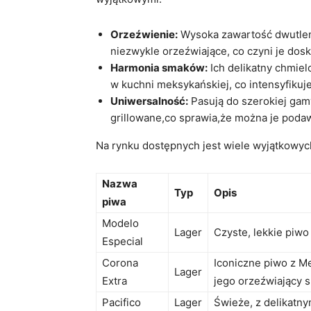
Orzeźwienie:
Wysoka zawartość dwutlenk
niezwykle orzeźwiające, co czyni je do
Harmonia smaków:
Ich delikatny chmiel
w kuchni meksykańskiej, co intensyfiku
Uniwersalność:
Pasują do szerokiej gamy
grillowane,co sprawia,że można je poda
Na rynku dostępnych jest wiele wyjątkowych
Nazwa
Typ
Opis
piwa
Modelo
Lager
Czyste, lekkie piwo 
Especial
Corona
Iconiczne piwo z M
Lager
Extra
jego orzeźwiający 
Pacifico
Lager
Świeże, z delikatn