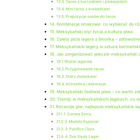
Tacos z kurczakiem i pineapplami
Mini tacos z krewetkami
Propozycje sosów do tacos
Kombinacje smakowe: co wybierać do ró
Meksykański styl życia a kultura piwa
Zalety picia lagera z limonką – zdrowotn
Meksykańskie lagery w sztuce barmański
Jak zorganizować wieczór meksykański z
Wybór lagerów
Przygotowanie tacos
Stół z dodatkami
Atmosfera i dekoracje
Meksykański festiwal piwa – co warto z
Trendy w meksykańskich lagerach: co si
Recenzje piw: najlepsze meksykańskie l
1. Corona Extra
2. Modelo Especial
3. Pacifico Clara
4. Dos Equis Lager