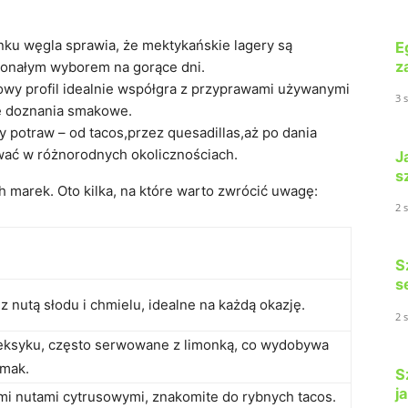
u węgla sprawia, że mektykańskie lagery są
E
z
skonałym wyborem na gorące dni.
owy profil idealnie współgra z przyprawami używanymi
3 
je doznania smakowe.
 potraw – od tacos,przez quesadillas,aż po dania
wać w różnorodnych okolicznościach.
J
s
 marek. Oto kilka, na które warto zwrócić uwagę:
2 
S
s
z nutą słodu i chmielu, idealne na każdą okazję.
2 
eksyku, często serwowane z limonką, co wydobywa
smak.
S
j
ymi nutami cytrusowymi, znakomite do rybnych tacos.