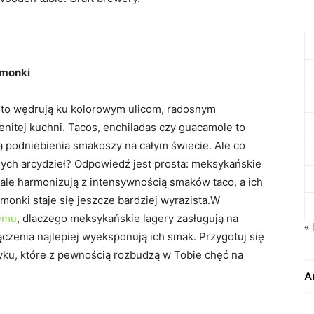
imonki
sto wędrują ku kolorowym ulicom, radosnym
nitej kuchni. Tacos, enchiladas czy guacamole to
ją podniebienia smakoszy na całym świecie. Ale co
nych arcydzieł? Odpowiedź jest prosta: meksykańskie
nale harmonizują z intensywnością smaków taco, a ich
imonki staje się jeszcze bardziej wyrazista.W
temu
, dlaczego meksykańskie lagery zasługują na
« 
ączenia najlepiej wyeksponują ich smak. Przygotuj się
ku, które z pewnością rozbudzą w Tobie chęć na
A