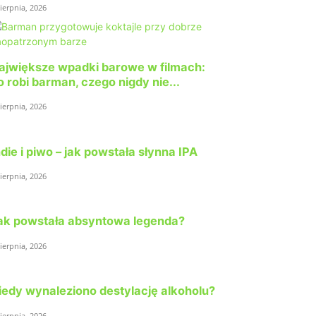
sierpnia, 2026
ajwiększe wpadki barowe w filmach:
o robi barman, czego nigdy nie...
sierpnia, 2026
ndie i piwo – jak powstała słynna IPA
sierpnia, 2026
ak powstała absyntowa legenda?
sierpnia, 2026
iedy wynaleziono destylację alkoholu?
sierpnia, 2026