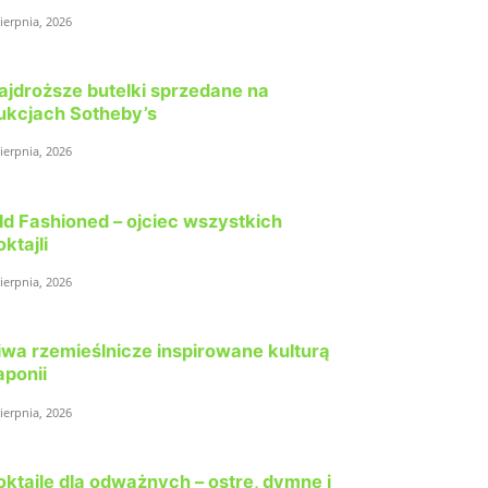
sierpnia, 2026
ajdroższe butelki sprzedane na
ukcjach Sotheby’s
sierpnia, 2026
ld Fashioned – ojciec wszystkich
oktajli
sierpnia, 2026
iwa rzemieślnicze inspirowane kulturą
aponii
sierpnia, 2026
oktajle dla odważnych – ostre, dymne i