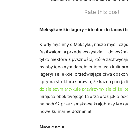
Rate this post
Meksykańskie lagery – idealne do tacos i l
Kiedy myślimy o Meksyku, nasze myśli czę
festiwalom, a przede wszystkim – do wyśmie
tylko niektóre z pyszności, które zachwyca
byłoby idealnym dopełnieniem tych kulinar
lagery! Te lekkie, orzeźwiające piwa dosko
sprytna struktura sprawia, że każda porcja l
dzisiejszym artykule przyjrzymy się bliżej 
miejsce obok twojego talerza oraz jakie poł
na podróż przez smakowe krajobrazy Meksy
nowe kulinarne doznania!
Nawigacja: