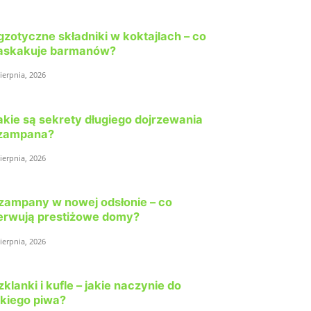
gzotyczne składniki w koktajlach – co
askakuje barmanów?
sierpnia, 2026
akie są sekrety długiego dojrzewania
zampana?
sierpnia, 2026
zampany w nowej odsłonie – co
erwują prestiżowe domy?
sierpnia, 2026
zklanki i kufle – jakie naczynie do
akiego piwa?