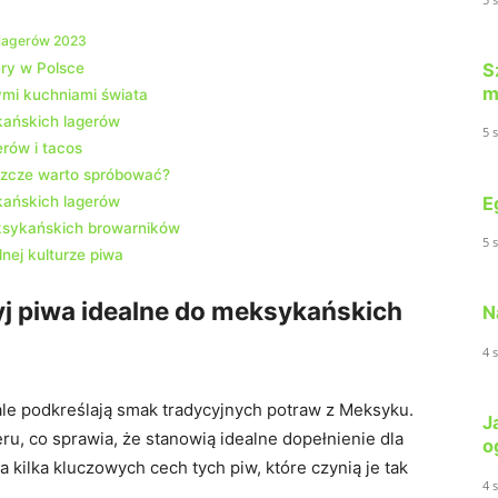
 lagerów 2023
S
ery w Polsce
m
ymi kuchniami świata
kańskich lagerów
5 
erów i tacos
szcze warto spróbować?
E
kańskich lagerów
eksykańskich browarników
5 
nej kulturze piwa
yj piwa idealne do meksykańskich
N
4 
ale podkreślają smak tradycyjnych potraw z Meksyku.
J
eru, co sprawia, że stanowią idealne dopełnienie dla
o
kilka kluczowych cech tych piw, które czynią je tak
4 