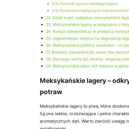
Poradnik wyboru idealnego lagera:
Porównanie najlepszych meksykańskich
Gdzie kupić najlepsze meksykańskie lag
Meksykańskie lagery w połączeniu z inn
Kunszt rzemieślniczy w produkcji meksy
najpewniejsze miejsca na degustacje lag
Meksykańskie jeźdźce smakowe – co je
Browary rzemieślnicze: nowa fala meksy
Dlaczego warto pić lokalne: wspieraj m
Meksykańskie piwa i ich miejsce w global
Meksykańskie lagery – odkr
potraw
Meksykańskie lagery to piwa, które doskon
Są one lekkie, orzeźwiające i pełne charakt
aromatycznych dań. Warto zwrócić uwagę na 
wyjątkowymi.