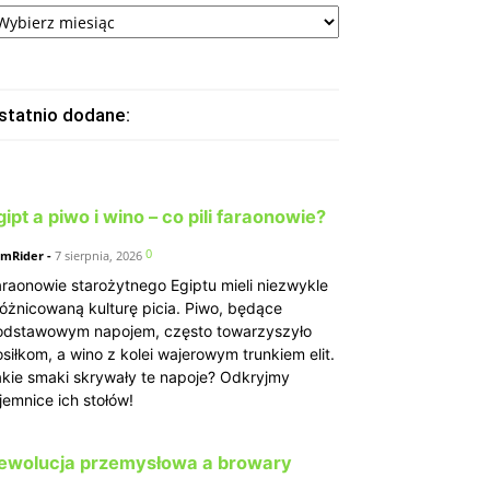
rchiwa
statnio dodane:
gipt a piwo i wino – co pili faraonowie?
0
mRider
-
7 sierpnia, 2026
raonowie starożytnego Egiptu mieli niezwykle
óżnicowaną kulturę picia. Piwo, będące
odstawowym napojem, często towarzyszyło
siłkom, a wino z kolei wajerowym trunkiem elit.
kie smaki skrywały te napoje? Odkryjmy
jemnice ich stołów!
ewolucja przemysłowa a browary