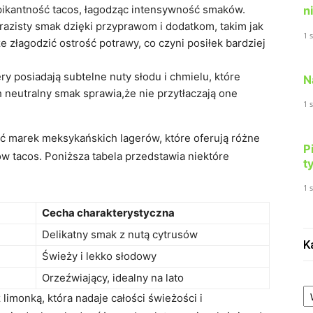
pikantność tacos, łagodząc intensywność smaków.
n
azisty smak dzięki przyprawom i dodatkom, takim jak
1 
e złagodzić ostrość potrawy, co czyni posiłek bardziej
y posiadają subtelne nuty słodu i chmielu, które
N
 neutralny smak sprawia,że nie przytłaczają one
1 
ć marek meksykańskich lagerów, które oferują różne
P
ów tacos. Poniższa tabela przedstawia niektóre
t
1 
Cecha charakterystyczna
Delikatny smak z nutą cytrusów
K
Świeży i lekko słodowy
Orzeźwiający, idealny na lato
Ka
 limonką, która nadaje całości świeżości i